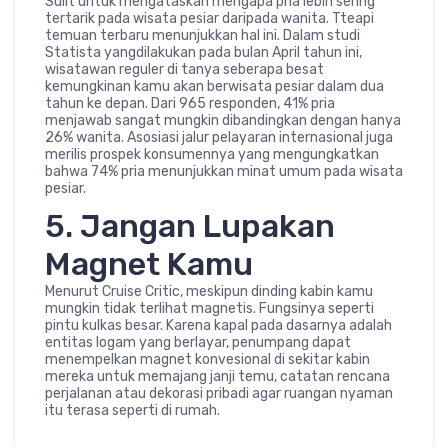
Sulit untuk mengataskan mengapa pria lebih sering
tertarik pada wisata pesiar daripada wanita. Tteapi
temuan terbaru menunjukkan hal ini. Dalam studi
Statista yangdilakukan pada bulan April tahun ini,
wisatawan reguler di tanya seberapa besat
kemungkinan kamu akan berwisata pesiar dalam dua
tahun ke depan. Dari 965 responden, 41% pria
menjawab sangat mungkin dibandingkan dengan hanya
26% wanita. Asosiasi jalur pelayaran internasional juga
merilis prospek konsumennya yang mengungkatkan
bahwa 74% pria menunjukkan minat umum pada wisata
pesiar.
5. Jangan Lupakan
Magnet Kamu
Menurut Cruise Critic, meskipun dinding kabin kamu
mungkin tidak terlihat magnetis. Fungsinya seperti
pintu kulkas besar. Karena kapal pada dasarnya adalah
entitas logam yang berlayar, penumpang dapat
menempelkan magnet konvesional di sekitar kabin
mereka untuk memajang janji temu, catatan rencana
perjalanan atau dekorasi pribadi agar ruangan nyaman
itu terasa seperti di rumah.