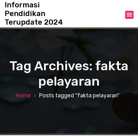
S
Informasi
k
Pendidikan
i
Terupdate 2024
p
t
o
c
o
n
Tag Archives: fakta
t
e
pelayaran
n
t
Home
Posts tagged "fakta pelayaran"