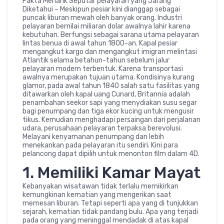
Fakta Menarik Seputar pelayaran yang Jarang
Diketahui – Meskipun pesiar kini dianggap sebagai
puncak liburan mewah oleh banyak orang. Industri
pelayaran bernilai miliaran dolar awalnya lahir karena
kebutuhan. Berfungsi sebagai sarana utama pelayaran
lintas benua di awal tahun 1800-an. Kapal pesiar
mengangkut kargo dan mengangkut imigran melintasi
Atlantik selama betahun-tahun sebelum jalur
pelayaran modern terbentuk. Karena transportasi
awalnya merupakan tujuan utama. Kondisinya kurang
glamor, pada awal tahun 1840 salah satu fasilitas yang
ditawarkan oleh kapal uang Cunard, Britannia adalah
penambahan seekor sapi yang menydiakan susu segar
bagi penumpang dan tiga ekor kucing untuk mengusir
tikus. Kemudian menghadapi persaingan dari perjalanan
udara, perusahaan pelayaran terpaksa berevolusi.
Melayani kenyamanan penumpang dan lebih
menekankan pada pelayaran itu sendiri. Kini para
pelancong dapat dipilih untuk menonton film dalam 4D.
1. Memiliki Kamar Mayat
Kebanyakan wisatawan tidak terlalu memikirkan
kemungkinan kematian yang mengerikan saat
memesan liburan. Tetapi seperti apa yang di tunjukkan
sejarah, kematian tidak pandang bulu. Apa yang terjadi
pada orang yang meninggal mendadak di atas kapal