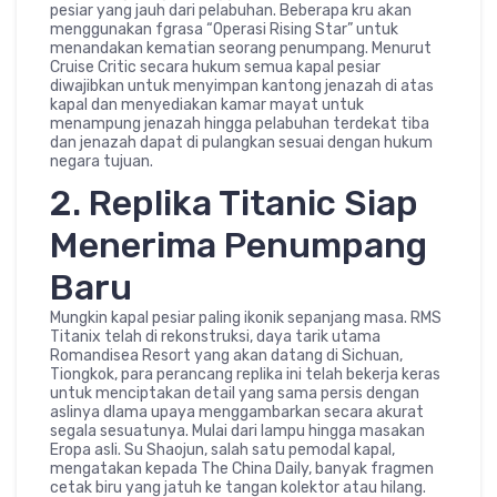
pesiar yang jauh dari pelabuhan. Beberapa kru akan
menggunakan fgrasa “Operasi Rising Star” untuk
menandakan kematian seorang penumpang. Menurut
Cruise Critic secara hukum semua kapal pesiar
diwajibkan untuk menyimpan kantong jenazah di atas
kapal dan menyediakan kamar mayat untuk
menampung jenazah hingga pelabuhan terdekat tiba
dan jenazah dapat di pulangkan sesuai dengan hukum
negara tujuan.
2. Replika Titanic Siap
Menerima Penumpang
Baru
Mungkin kapal pesiar paling ikonik sepanjang masa. RMS
Titanix telah di rekonstruksi, daya tarik utama
Romandisea Resort yang akan datang di Sichuan,
Tiongkok, para perancang replika ini telah bekerja keras
untuk menciptakan detail yang sama persis dengan
aslinya dlama upaya menggambarkan secara akurat
segala sesuatunya. Mulai dari lampu hingga masakan
Eropa asli. Su Shaojun, salah satu pemodal kapal,
mengatakan kepada The China Daily, banyak fragmen
cetak biru yang jatuh ke tangan kolektor atau hilang.