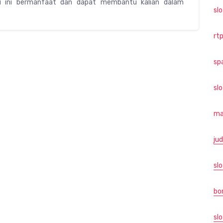
si ini bermanfaat dan dapat membantu kalian dalam
sl
rtp
sp
sl
ma
jud
slo
bo
slo