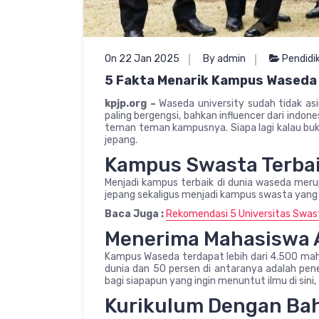
On 22 Jan 2025
By admin
Pendidi
5 Fakta Menarik Kampus Waseda
kpjp.org –
Waseda university sudah tidak as
paling bergengsi, bahkan influencer dari ind
teman teman kampusnya. Siapa lagi kalau buk
jepang.
Kampus Swasta Terba
Menjadi kampus terbaik di dunia waseda meru
jepang sekaligus menjadi kampus swasta yang 
Baca Juga :
Rekomendasi 5 Universitas Swas
Menerima Mahasiswa 
Kampus Waseda terdapat lebih dari 4.500 maha
dunia dan 50 persen di antaranya adalah pe
bagi siapapun yang ingin menuntut ilmu di sini, 
Kurikulum Dengan Bah