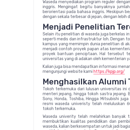
Waseda menyediakan program reguler dengan j
inggris. Mengingat begitu banyaknya juml
berorientasi pada bahasa inggris. Meskipun b
dengan sekala terbesar di jepan, dengan lebih d
Menjadi Penelitian Te
Selain itu penelitian di waseda juga berkelas i
seperti medis dan infrastruktur loh. Dengan t
kampus yang memimpin dunia penelitian di ak
menjadi contoh proyek papan atas kementerian
proyek bantuan penciptaan. Hal tersebut t
universitas yang di adakan oleh kementerian 
Kalian juga bisa mendapatkan informasi menari
mengunjungi website kami
https://kpjp.org/
Menghasilkan Alumni 
Tokoh terkemuka dari lulusan universitas ini
menteri jepang, hingga tokoh sastra jepang. 
Sony, Honda, Toshiba, Hingga Mitsubishi jug
resmi waseda univeristy telah meluluskan 
tokoh terkemuka.
Waseda univerity telah melahirkan banyak to
membuktikan kualitas pendidikan dan pembin
waseda, kalian berkesempatan untuk jadi bag