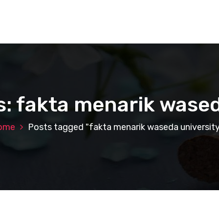
s: fakta menarik wased
ome
Posts tagged "fakta menarik waseda universit