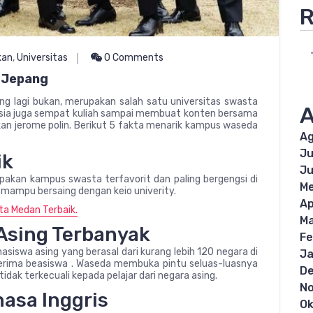
R
kan
,
Universitas
0 Comments
 Jepang
ing lagi bukan, merupakan salah satu universitas swasta
A
onesia juga sempat kuliah sampai membuat konten bersama
an jerome polin. Berikut 5 fakta menarik kampus waseda
Ag
Ju
ik
Ju
pakan kampus swasta terfavorit dan paling bergengsi di
Me
mampu bersaing dengan keio univerity.
Ap
ta Medan Terbaik.
Ma
Asing Terbanyak
Fe
siswa asing yang berasal dari kurang lebih 120 negara di
Ja
nerima beasiswa . Waseda membuka pintu seluas-luasnya
D
tidak terkecuali kepada pelajar dari negara asing.
N
asa Inggris
Ok