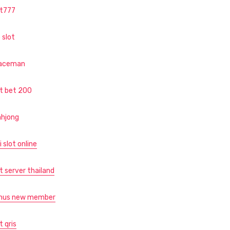
ot777
 slot
aceman
ot bet 200
hjong
i slot online
t server thailand
nus new member
t qris