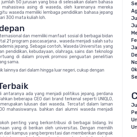
umlah 50 jurusan yang bisa di selesaikan dalam bahasa
S
ah mahasiswa asing di waseda, oleh karenanya mereka
Ag
egitu waseda memiliki lembaga pendidikan bahasa jepang
ari 300 mata kuliah loh.
Ju
Ju
rdepan
Me
nternasional dan memiliki manfaat sosial di berbagai bidan
Fe
otal 21 program pascasarjana , waseda menjadi salah satu
ademis jepang. Sebagai contoh, Waseda Universitas yang
Ja
 pendidikan, kebudayaan, olahraga, sains dan teknologi
D
ertuang di dalam proyek promosi penguatan penelitian
N
yang sama.
Ok
k lainnya dari dalam hingga luar negeri, cukup dengan
S
Terbaik
C
 di antaranya ada yang menjadi politikus jepang, perdana
Bahkan beberapa CEO dari brand terkenal seperti UNIQLO,
a merupakan lulusan dari waseda. Tercatat dalam laman
Ju
600 mahasiswanya. bahkan dari alumni waseda menjadi
Pe
Un
koh penting yang berkontribusi di berbagai bidang. Ini
Un
aan yang di berikan oleh universitas. Dengan memilih
ian dari kampus yang berprestasi dan memberikan dampak