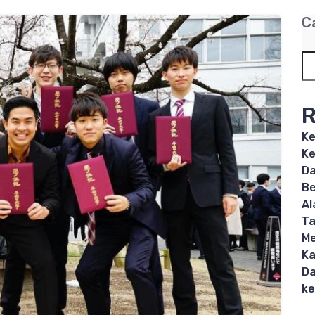
C
R
Ke
Ke
Da
Be
Al
T
Me
Ka
Da
ke