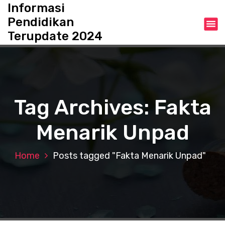
S
Informasi
k
Pendidikan
i
Terupdate 2024
p
t
o
c
o
n
Tag Archives: Fakta
t
e
Menarik Unpad
n
t
Home
Posts tagged "Fakta Menarik Unpad"