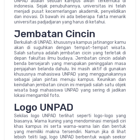
UNPAD adalah sebuah kampus awan terkemuka di
indonesia. Sejak penubuhannya, universitas ini telah
menjadi pusat kecemerlangan akademik, penyelidikan
dan inovasi. Di bawah ini ada beberapa fakta menarik
universitas padjadjaran yang harus di ketahui.
Jembatan Cincin
Berkuliah di UNPAD, khususnya kampus jatinangor kamu
akan di suguhkan dengan tempat-tempat wisata.
Salah satunya adalah jembatan cicin yang terletak di
depan fakultas ilmu budaya. Jembatan cincin adalah
benda bersejarah yang merupakan peninggalan masa
penjajahan belanda dahulu. Ini masih aktif di gunakan
khususnya mahasiswa UNPAD yang menggunakannya
sebagai jalan pintas menuju kampus. Keunikan dan
keindahan jembatan cincin ini menjadi salah satu objek
wisata bagi mahasiswa UNPAD yang sering di jadikan
lokasi mengambil foto.
Logo UNPAD
Sekilas logo UNPAD terlihat seperti logo-logo yang
biasanya. Warna kuning yang mendominasi menjadi ciri
khas kampus ini serta warna-warna lain dan bentuk
yang memiliki makna tersendiri. Namun jika di lihat
lebioh teliti lagi, logo UNPAD berbentuk wajah seekor