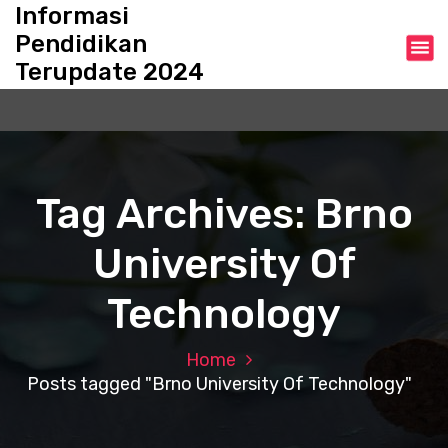
S
Informasi
k
Pendidikan
i
Terupdate 2024
p
t
o
c
o
n
Tag Archives: Brno
t
e
University Of
n
t
Technology
Home
Posts tagged "Brno University Of Technology"