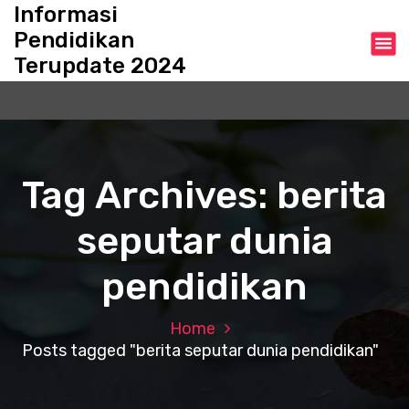
S
Informasi
k
Pendidikan
i
Terupdate 2024
p
t
o
c
o
n
Tag Archives: berita
t
e
seputar dunia
n
t
pendidikan
Home
Posts tagged "berita seputar dunia pendidikan"